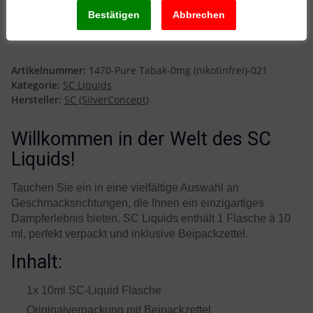
Tabak 0mg (nikotinfrei)
(3 Bewertungen)
Artikelnummer:
1470-Pure Tabak-0mg (nikotinfrei)-021
Kategorie:
SC Liquids
Hersteller:
SC (SilverConcept)
Willkommen in der Welt des SC
Liquids!
Tauchen Sie ein in eine vielfältige Auswahl an
Geschmacksrichtungen, die Ihnen ein einzigartiges
Dampferlebnis bieten. SC Liquids enthält 1 Flasche à 10
ml, perfekt verpackt und inklusive Beipackzettel.
Inhalt:
1x 10ml SC-Liquid Flasche
Originalverpackung mit Beipackzettel