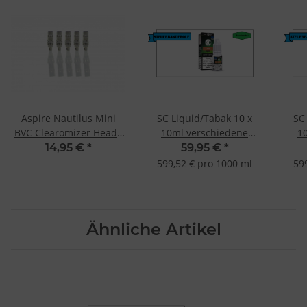
Aspire Nautilus Mini
SC Liquid/Tabak 10 x
SC
BVC Clearomizer Heads
10ml verschiedene
1
(5 Stück pro Packung) 0,7
Geschmacksrichtungen
Ges
14,95 €
*
59,95 €
*
Ohm
Pure Tabak-0mg
599,52 € pro 1000 ml
59
(nikotinfrei)
Ähnliche Artikel