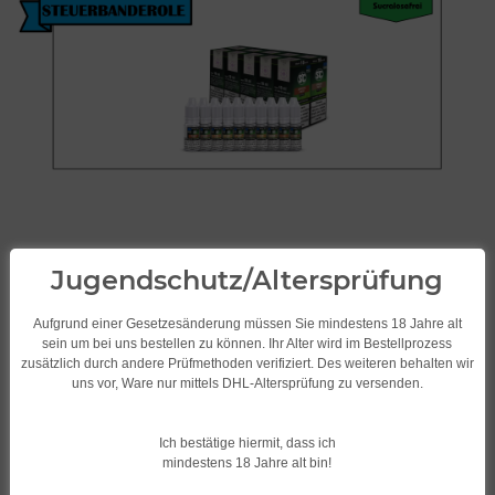
Jugendschutz/Altersprüfung
Aufgrund einer Gesetzesänderung müssen Sie mindestens 18 Jahre alt
sein um bei uns bestellen zu können. Ihr Alter wird im Bestellprozess
zusätzlich durch andere Prüfmethoden verifiziert. Des weiteren behalten wir
uns vor, Ware nur mittels DHL-Altersprüfung zu versenden.
SC Liquid/Tabak 10ml
verschiedene
Ich bestätige hiermit, dass ich
Geschmacksrichtungen Pure
mindestens 18 Jahre alt bin!