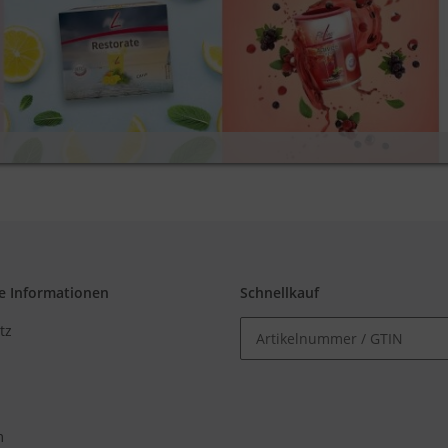
e Informationen
Schnellkauf
tz
m