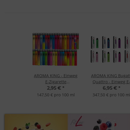
AROMA KING - Einweg
AROMA KING Bugatt
E-Zigarette
Quattro - Einweg E
SONDERPREIS kurzer
Zigarette verschiede
2,95 €
*
6,95 €
*
MHD
Geschmacksrichtung
147,50 € pro 100 ml
347,50 € pro 100 m