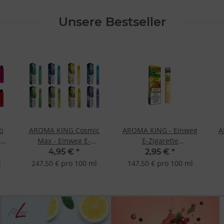
Unsere Bestseller
i
AROMA KING Cosmic
AROMA KING - Einweg
A
-
Max - Einweg E-
E-Zigarette
ne
Zigarette verschiedene
SONDERPREIS kurzer
4,95 €
*
2,95 €
*
en
Geschmacksrichtungen
MHD Banana Ice
l
247,50 € pro 100 ml
147,50 € pro 100 ml