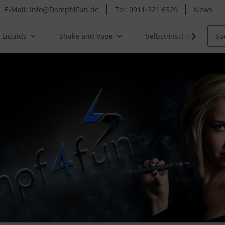
E-Mail: Info@Dampf4Fun.de
Tel: 0911-321 6329
News
-Liquids
Shake and Vape
Selbstmischer