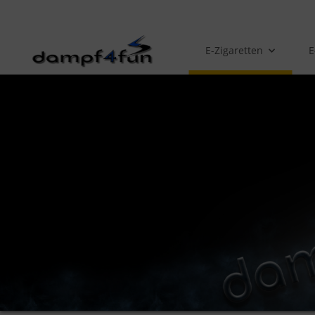
E-Zigaretten
E