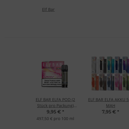
Elf Bar
ELF BAR ELFA POD (2
ELF BAR ELFA AKKU 5
Stück pro Packung)
MAH
einzeln-Strawberry Ice
9,95 €
*
7,95 €
*
Cream
497,50 € pro 100 ml