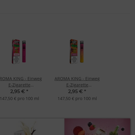
ROMA KING - Einweg
AROMA KING - Einweg
E-Zigarette
E-Zigarette
SONDERPREIS kurzer
SONDERPREIS kurzer
2,95 €
*
2,95 €
*
MHD Bubble Gum
MHD Hawaiian Pog
147,50 € pro 100 ml
147,50 € pro 100 ml