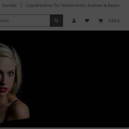
Kontakt
Liquidrechner für Nikotinshots, Aromen & Basen
Clearomizer
Verdampferköpfe
Zubehör
0,00 €