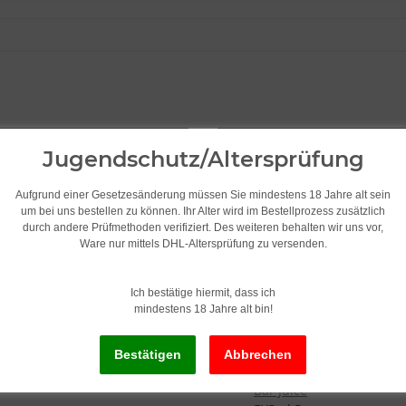
Jugendschutz/Altersprüfung
Aufgrund einer Gesetzesänderung müssen Sie mindestens 18 Jahre alt sein
um bei uns bestellen zu können. Ihr Alter wird im Bestellprozess zusätzlich
durch andere Prüfmethoden verifiziert. Des weiteren behalten wir uns vor,
Ware nur mittels DHL-Altersprüfung zu versenden.
Ich bestätige hiermit, dass ich
Einweg E-Zigarett
mindestens 18 Jahre alt bin!
InnoCigs
Aroma King
Bar Juice