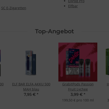
EXPod Pro
Elfbar
SC E-Zigaretten
Top-Angebot
00
ELF BAR ELFA AKKU 500
GrabitPods Passion
I
MAH blau
Fruit Lychee
7,95 €
*
3,99 €
*
199,50 € pro 100 ml
3