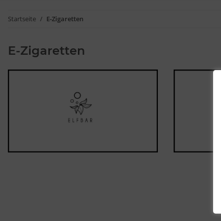
Startseite
E-Zigaretten
E-Zigaretten