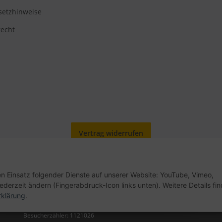
setzhinweise
recht
Vertrag widerrufen
den Einsatz folgender Dienste auf unserer Website: YouTube, Vimeo,
erzeit ändern (Fingerabdruck-Icon links unten). Weitere Details fi
rklärung
.
Besucherzähler: 1121026