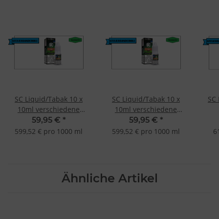
SC Liquid/Tabak 10 x
SC Liquid/Tabak 10 x
SC 
10ml verschiedene
10ml verschiedene
Geschmacksrichtungen
Geschmacksrichtungen
Ges
59,95 €
*
59,95 €
*
Pure Tabak-3mg
Pure Tabak-12mg
599,52 € pro 1000 ml
599,52 € pro 1000 ml
6
Ähnliche Artikel