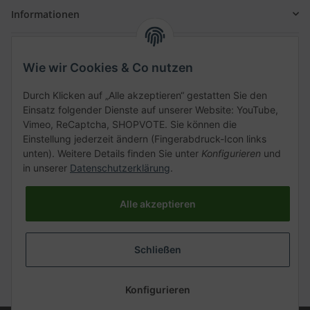
Informationen
Gesetzliche Informationen
Wie wir Cookies & Co nutzen
Schnellkauf
Durch Klicken auf „Alle akzeptieren“ gestatten Sie den
Einsatz folgender Dienste auf unserer Website: YouTube,
Vimeo, ReCaptcha, SHOPVOTE. Sie können die
Einstellung jederzeit ändern (Fingerabdruck-Icon links
unten). Weitere Details finden Sie unter
Konfigurieren
und
Kategorien
in unserer
Datenschutzerklärung
.
Alle akzeptieren
Vertrag widerrufen
Schließen
* Alle Preise inkl. gesetzlicher USt., zzgl.
Versand
Konfigurieren