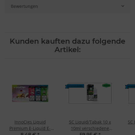
Bewertungen
Kunden kauften dazu folgende
Artikel:
InnoCigs Liquid
SC Liquid/Tabak 10 x
SC 
Premium E-Liquid E-
10ml verschiedene
Zigarette 30 Sorten
Geschmacksrichtungen
Ges
8,48 €
*
59,95 €
*