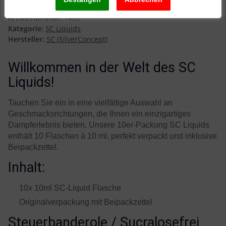
Artikelnummer:
1468
Kategorie:
SC Liquids
Hersteller:
SC (SilverConcept)
Willkommen in der Welt des SC
Liquids!
Tauchen Sie ein in eine vielfältige Auswahl an
Geschmacksrichtungen, die Ihnen ein einzigartiges
Dampferlebnis bieten. Unsere 10er-Packung SC Liquids
enthält 10 Flaschen à 10 ml, perfekt verpackt und inklusive
Beipackzettel.
Inhalt:
10x 10ml SC-Liquid Flasche
Originalverpackung mit Beipackzettel
Steuerbanderole / Sucralosefrei