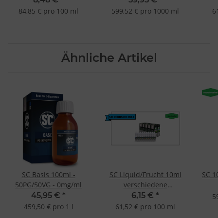
MADE IN GERMANY -
Wild West Tabak-6mg
M
84,85 € pro 100 ml
599,52 € pro 1000 ml
6
Steuer Blue Spot
Blaubeeren 6mg
Ähnliche Artikel
SC Basis 100ml -
SC Liquid/Frucht 10ml
SC 1
50PG/50VG - 0mg/ml
verschiedene
Geschmacksrichtungen
45,95 €
*
6,15 €
*
5
459,50 € pro 1 l
61,52 € pro 100 ml