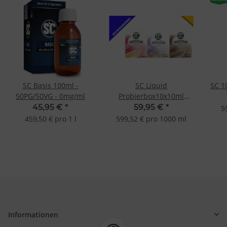
SC Basis 100ml -
SC Liquid
SC 1
50PG/50VG - 0mg/ml
Probierbox10x10ml
Tabak Frucht Gourmet E-
45,95 €
*
59,95 €
*
5
Liquid E-Zigarette
459,50 € pro 1 l
599,52 € pro 1000 ml
Informationen