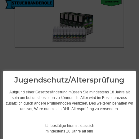
Jugendschutz/Altersprüfung
Aufgrund einer Gesetzesänderung müssen Sie mindestens 18 Jahre alt
sein um bei uns bestellen zu können. Ihr Alter wird im Bestellprozess
zusätzlich durch andere Prüfmethoden verifiziert. Des weiteren behalten wir
uns vor, Ware nur mittels DHL-Altersprüfung zu versenden.
SC Liquid/Frucht 10ml
verschiedene
Ich bestätige hiermit, dass ich
Geschmacksrichtungen Schoko-
mindestens 18 Jahre alt bin!