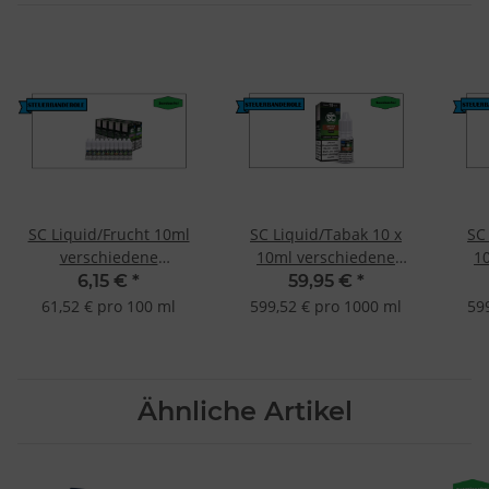
SC Liquid/Frucht 10ml
SC Liquid/Tabak 10 x
SC
verschiedene
10ml verschiedene
1
Geschmacksrichtungen
Geschmacksrichtungen
Ges
6,15 €
*
59,95 €
*
Kaktusfeige 0mg
AF Tabak-0mg
61,52 € pro 100 ml
599,52 € pro 1000 ml
59
(nikotinfrei)
(nikotinfrei)
Ähnliche Artikel