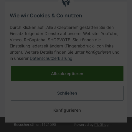
Gesetzliche Informationen
Wie wir Cookies & Co nutzen
Schnellkauf
Durch Klicken auf „Alle akzeptieren“ gestatten Sie den
Einsatz folgender Dienste auf unserer Website: YouTube,
Vimeo, ReCaptcha, SHOPVOTE. Sie können die
Einstellung jederzeit ändern (Fingerabdruck-Icon links
unten). Weitere Details finden Sie unter
Konfigurieren
und
Kategorien
in unserer
Datenschutzerklärung
.
Alle akzeptieren
Vertrag widerrufen
Schließen
* Alle Preise inkl. gesetzlicher USt., zzgl.
Versand
Konfigurieren
Besucherzähler: 1121590
Powered by
JTL-Shop