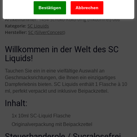
Koko 0mg (nikotinfrei)
Artikelnummer:
1454-Schoko-Koko-0mg (nikotinfrei)-066
Kategorie:
SC Liquids
Hersteller:
SC (SilverConcept)
Willkommen in der Welt des SC
Liquids!
Tauchen Sie ein in eine vielfältige Auswahl an
Geschmacksrichtungen, die Ihnen ein einzigartiges
Dampferlebnis bieten. SC Liquids enthält 1 Flasche à 10
ml, perfekt verpackt und inklusive Beipackzettel.
Inhalt:
1x 10ml SC-Liquid Flasche
Originalverpackung mit Beipackzettel
Steuerbanderole / Sucralosefrei