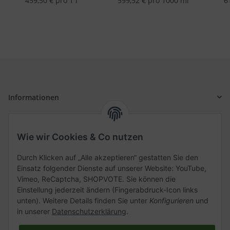
459,50 € pro 1 l
599,52 € pro 1000 ml
6
Informationen
Gesetzliche Informationen
Wie wir Cookies & Co nutzen
Schnellkauf
Durch Klicken auf „Alle akzeptieren“ gestatten Sie den
Einsatz folgender Dienste auf unserer Website: YouTube,
Vimeo, ReCaptcha, SHOPVOTE. Sie können die
Einstellung jederzeit ändern (Fingerabdruck-Icon links
unten). Weitere Details finden Sie unter
Konfigurieren
und
Kategorien
in unserer
Datenschutzerklärung
.