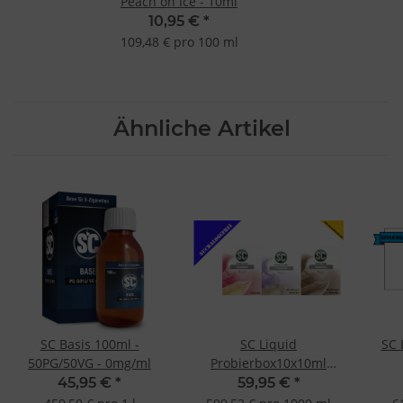
Peach on Ice - 10ml
10,95 €
*
109,48 € pro 100 ml
Ähnliche Artikel
SC Basis 100ml -
SC Liquid
SC 
50PG/50VG - 0mg/ml
Probierbox10x10ml
Tabak Frucht Gourmet E-
Ges
45,95 €
*
59,95 €
*
Liquid E-Zigarette