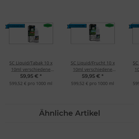
SC Liquid/Tabak 10 x
SC Liquid/Frucht 10 x
SC
10ml verschiedene
10ml verschiedene
1
Geschmacksrichtungen
Geschmacksrichtungen
Ges
59,95 €
*
59,95 €
*
AF Tabak-0mg
Menthol-3mg
V
599,52 € pro 1000 ml
599,52 € pro 1000 ml
59
(nikotinfrei)
Ähnliche Artikel