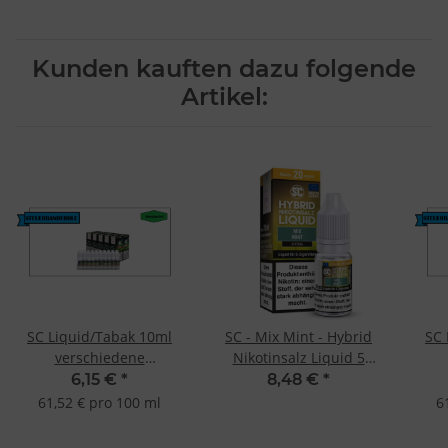
Kunden kauften dazu folgende
Artikel:
SC Liquid/Tabak 10ml
SC - Mix Mint - Hybrid
SC 
verschiedene
Nikotinsalz Liquid 5
Geschmacksrichtungen
mg/ml
Ges
6,15 €
*
8,48 €
*
AF Tabak 12mg
De
61,52 € pro 100 ml
6