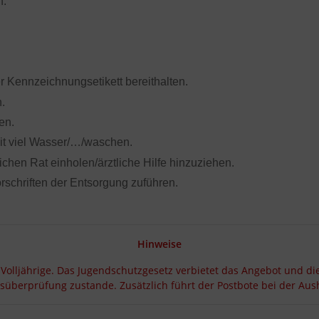
n.
er Kennzeichnungsetikett bereithalten.
.
en.
viel Wasser/…/waschen.
chen Rat einholen/ärztliche Hilfe hinzuziehen.
rschriften der Entsorgung zuführen.
Hinweise
 Volljährige. Das Jugendschutzgesetz verbietet das Angebot und di
rsüberprüfung zustande. Zusätzlich führt der Postbote bei der A