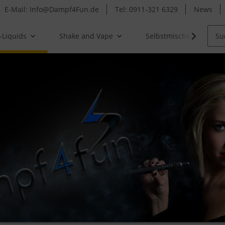
E-Mail: Info@Dampf4Fun.de
Tel: 0911-321 6329
News
-Liquids
Shake and Vape
Selbstmischer