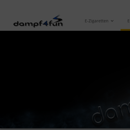
E-Zigaretten
E