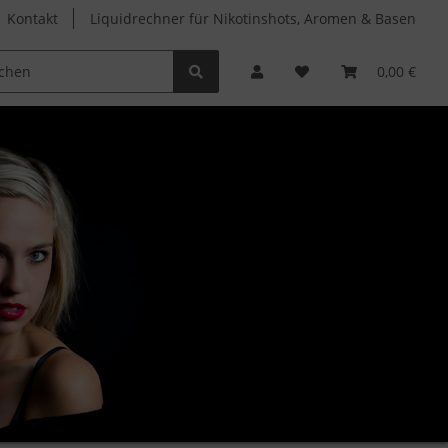
Kontakt
Liquidrechner für Nikotinshots, Aromen & Basen
Clearomizer
Verdampferköpfe
Zubehör
0,00 €