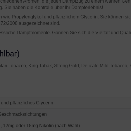
schiedenen Aromen, die jeden Dampfzug zu einem wahren Genu
 Sie haben die Kontrolle über Ihr Dampferlebnis!
n wie Propylenglykol und pflanzlichem Glycerin. Sie können sic
272/2008 ausgezeichnet sind.
sliche Dampfmomente. Gönnen Sie sich die Vielfalt und Qualitä
hlbar)
afari Tobacco, King Tabak, Strong Gold, Delicate Mild Tobacco,
 und pflanzliches Glycerin
Geschmacksrichtungen
, 12mg oder 18mg Nikotin (nach Wahl)