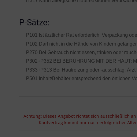
H317 Kann allergische Hautreaktionen verursache
P-Sätze:
P101 Ist ärztlicher Rat erforderlich, Verpackung od
P102 Darf nicht in die Hände von Kindern gelangen
P270 Bei Gebrauch nicht essen, trinken oder rauch
P302+P352 BEI BERÜHRUNG MIT DER HAUT: Mit 
P333+P313 Bei Hautreizung oder -ausschlag: Ärztli
P501 Inhalt/Behälter entsprechend den örtlichen Vo
Achtung: Dieses Angebot richtet sich ausschließlich an
Kaufvertrag kommt nur nach erfolgreicher Alte