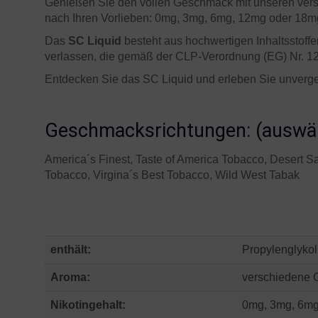
Genießen Sie den vollen Geschmack mit unseren ver
nach Ihren Vorlieben: 0mg, 3mg, 6mg, 12mg oder 18mg.
Das
SC Liquid
besteht aus hochwertigen Inhaltsstoffe
verlassen, die gemäß der CLP-Verordnung (EG) Nr. 1
Entdecken Sie das SC Liquid und erleben Sie unverges
Geschmacksrichtungen: (auswä
America´s Finest, Taste of America Tobacco, Desert S
Tobacco, Virgina´s Best Tobacco, Wild West Tabak
enthält:
Propylenglykol
Aroma:
verschiedene 
Nikotingehalt:
0mg, 3mg, 6mg