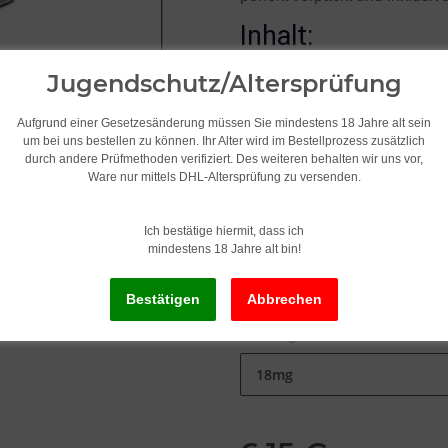
Inhalt:
1x 10ml SC-Liquid Flasch
Jugendschutz/Altersprüfung
Originalverpackung mit Be
Aufgrund einer Gesetzesänderung müssen Sie mindestens 18 Jahre alt sein
Steuerbanderole /
um bei uns bestellen zu können. Ihr Alter wird im Bestellprozess zusätzlich
durch andere Prüfmethoden verifiziert. Des weiteren behalten wir uns vor,
Ware nur mittels DHL-Altersprüfung zu versenden.
Ich bestätige hiermit, dass ich
Geschmack
mindestens 18 Jahre alt bin!
Desert Safari Tabak
Nikotingehalt
18mg