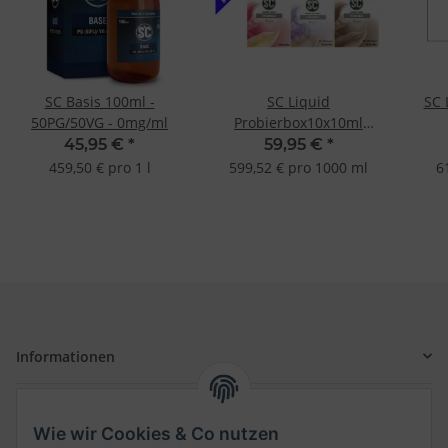
SC Basis 100ml -
SC Liquid
SC 
50PG/50VG - 0mg/ml
Probierbox10x10ml
Tabak Frucht Gourmet E-
Ges
45,95 €
*
59,95 €
*
Liquid E-Zigarette
459,50 € pro 1 l
599,52 € pro 1000 ml
6
Informationen
Gesetzliche Informationen
Wie wir Cookies & Co nutzen