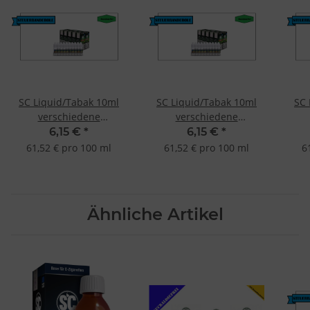
SC Liquid/Tabak 10ml
SC Liquid/Tabak 10ml
SC 
verschiedene
verschiedene
Geschmacksrichtungen
Geschmacksrichtungen
Ges
6,15 €
*
6,15 €
*
Delicate Mild Tabak
Pure Tabak 12mg
Tast
61,52 € pro 100 ml
61,52 € pro 100 ml
6
12mg
Ähnliche Artikel