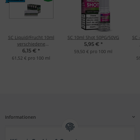
SC Liquid/Frucht 10ml
SC 10ml Shot 50PG/50VG
SC 
verschiedene
5,95 €
*
Geschmacksrichtungen
6,15 €
*
59,50 € pro 100 ml
61,52 € pro 100 ml
5
Informationen
Gesetzliche Informationen