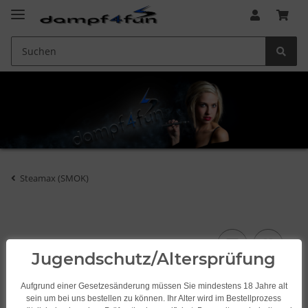
Steamax (SMOK)
Jugendschutz/Altersprüfung
Aufgrund einer Gesetzesänderung müssen Sie mindestens 18 Jahre alt
sein um bei uns bestellen zu können. Ihr Alter wird im Bestellprozess