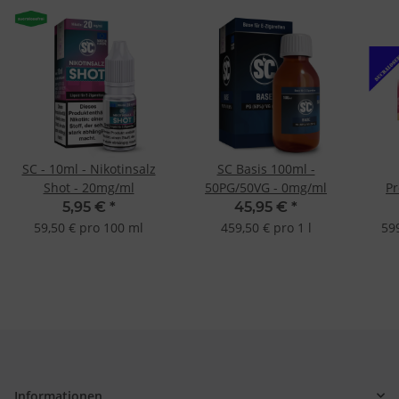
SC - 10ml - Nikotinsalz
SC Basis 100ml -
Shot - 20mg/ml
50PG/50VG - 0mg/ml
P
Taba
5,95 €
*
45,95 €
*
L
59,50 € pro 100 ml
459,50 € pro 1 l
59
Informationen