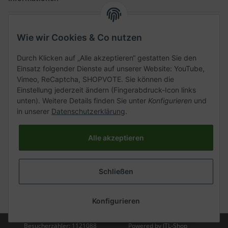
Gesetzliche Informationen
Wie wir Cookies & Co nutzen
Schnellkauf
Durch Klicken auf „Alle akzeptieren“ gestatten Sie den
Einsatz folgender Dienste auf unserer Website: YouTube,
Vimeo, ReCaptcha, SHOPVOTE. Sie können die
Einstellung jederzeit ändern (Fingerabdruck-Icon links
unten). Weitere Details finden Sie unter
Konfigurieren
und
Kategorien
in unserer
Datenschutzerklärung
.
Alle akzeptieren
Vertrag widerrufen
Schließen
* Alle Preise inkl. gesetzlicher USt., zzgl.
Versand
Konfigurieren
Besucherzähler: 1121088
Powered by
JTL-Shop