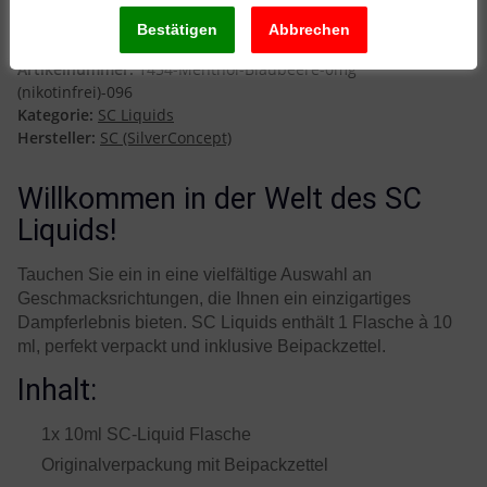
Blaubeere 0mg (nikotinfrei)
Artikelnummer:
1454-Menthol-Blaubeere-0mg
(nikotinfrei)-096
Kategorie:
SC Liquids
Hersteller:
SC (SilverConcept)
Willkommen in der Welt des SC
Liquids!
Tauchen Sie ein in eine vielfältige Auswahl an
Geschmacksrichtungen, die Ihnen ein einzigartiges
Dampferlebnis bieten. SC Liquids enthält 1 Flasche à 10
ml, perfekt verpackt und inklusive Beipackzettel.
Inhalt:
1x 10ml SC-Liquid Flasche
Originalverpackung mit Beipackzettel