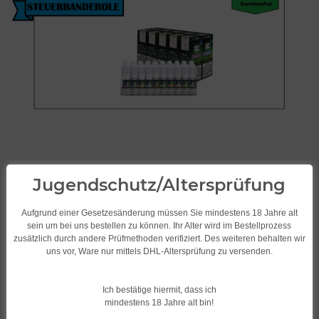
Jugendschutz/Altersprüfung
Aufgrund einer Gesetzesänderung müssen Sie mindestens 18 Jahre alt
sein um bei uns bestellen zu können. Ihr Alter wird im Bestellprozess
zusätzlich durch andere Prüfmethoden verifiziert. Des weiteren behalten wir
uns vor, Ware nur mittels DHL-Altersprüfung zu versenden.
SC Liquid/Frucht 10ml
verschiedene
Ich bestätige hiermit, dass ich
Geschmacksrichtungen Menthol-
mindestens 18 Jahre alt bin!