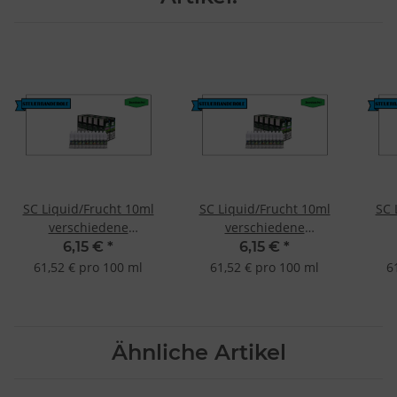
SC Liquid/Frucht 10ml
SC Liquid/Frucht 10ml
SC 
verschiedene
verschiedene
Geschmacksrichtungen
Geschmacksrichtungen
Ges
6,15 €
*
6,15 €
*
Menthol-Himbeere 0mg
Menthol-Kirsche 0mg
61,52 € pro 100 ml
61,52 € pro 100 ml
6
(nikotinfrei)
(nikotinfrei)
Ähnliche Artikel