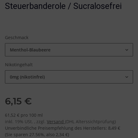
Steuerbanderole / Sucralosefrei
Geschmack
Menthol-Blaubeere
Nikotingehalt
0mg (nikotinfrei)
6,15 €
61,52 € pro 100 ml
inkl. 19% USt. , zzgl.
Versand
(DHL Alterssichtprüfung)
Unverbindliche Preisempfehlung des Herstellers
:
8,49 €
(Sie sparen
27.56%
, also
2,34 €
)