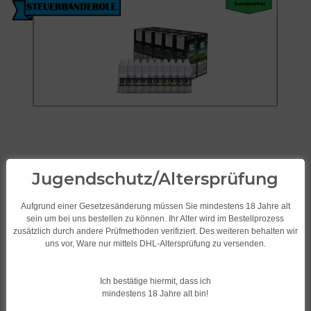
Jugendschutz/Altersprüfung
Aufgrund einer Gesetzesänderung müssen Sie mindestens 18 Jahre alt
sein um bei uns bestellen zu können. Ihr Alter wird im Bestellprozess
zusätzlich durch andere Prüfmethoden verifiziert. Des weiteren behalten wir
uns vor, Ware nur mittels DHL-Altersprüfung zu versenden.
SC Liquid/Frucht 10ml
verschiedene
Ich bestätige hiermit, dass ich
Geschmacksrichtungen Blaubeer
mindestens 18 Jahre alt bin!