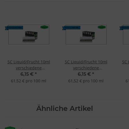
SC Liquid/Frucht 10ml
SC Liquid/Frucht 10ml
SC 
verschiedene
verschiedene
Geschmacksrichtungen
Geschmacksrichtungen
Ges
6,15 €
*
6,15 €
*
Mojito 6mg
Erdbeer-Käsekuchen
Exo
61,52 € pro 100 ml
61,52 € pro 100 ml
6
6mg
Ähnliche Artikel