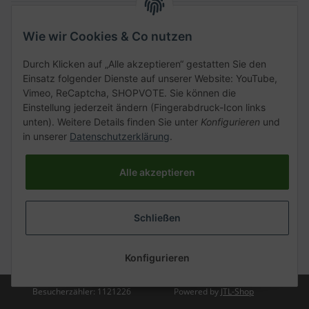
Gesetzliche Informationen
Wie wir Cookies & Co nutzen
Schnellkauf
Durch Klicken auf „Alle akzeptieren“ gestatten Sie den
Einsatz folgender Dienste auf unserer Website: YouTube,
Vimeo, ReCaptcha, SHOPVOTE. Sie können die
Einstellung jederzeit ändern (Fingerabdruck-Icon links
unten). Weitere Details finden Sie unter
Konfigurieren
und
Kategorien
in unserer
Datenschutzerklärung
.
Alle akzeptieren
Vertrag widerrufen
Schließen
* Alle Preise inkl. gesetzlicher USt., zzgl.
Versand
Konfigurieren
Besucherzähler: 1121226
Powered by
JTL-Shop