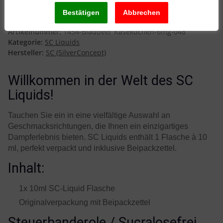
Käsekuchen 6mg
Artikelnummer:
1454-Blaubeer Käsekuchen-6mg-048
Kategorie:
SC Liquids
Hersteller:
SC (SilverConcept)
Willkommen in der Welt des SC
Liquids!
Tauchen Sie ein in eine vielfältige Auswahl an
Geschmacksrichtungen, die Ihnen ein einzigartiges
Dampferlebnis bieten. SC Liquids enthält 1 Flasche à 10
ml, perfekt verpackt und inklusive Beipackzettel.
Inhalt:
1x 10ml SC-Liquid Flasche
Originalverpackung mit Beipackzettel
Steuerbanderole / Sucralosefrei