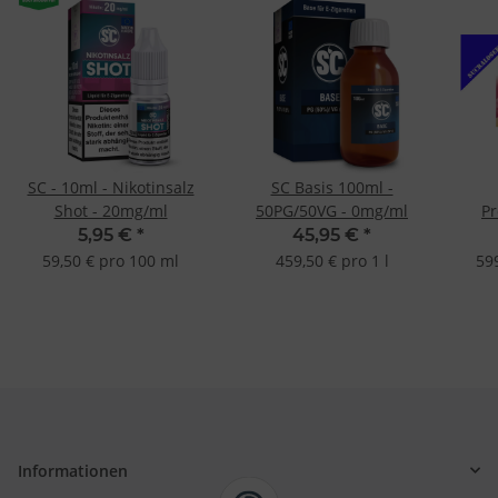
SC - 10ml - Nikotinsalz
SC Basis 100ml -
Shot - 20mg/ml
50PG/50VG - 0mg/ml
P
Taba
5,95 €
*
45,95 €
*
L
59,50 € pro 100 ml
459,50 € pro 1 l
59
Informationen