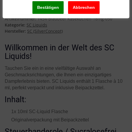
Käsekuchen 18mg
Artikelnummer:
1454-Blaubeer Käsekuchen-18mg-050
Kategorie:
SC Liquids
Hersteller:
SC (SilverConcept)
Willkommen in der Welt des SC
Liquids!
Tauchen Sie ein in eine vielfältige Auswahl an
Geschmacksrichtungen, die Ihnen ein einzigartiges
Dampferlebnis bieten. SC Liquids enthält 1 Flasche à 10
ml, perfekt verpackt und inklusive Beipackzettel.
Inhalt:
1x 10ml SC-Liquid Flasche
Originalverpackung mit Beipackzettel
Steuerbanderole / Sucralosefrei