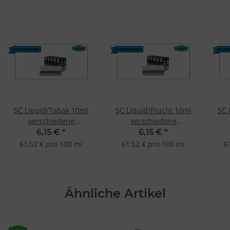
SC Liquid/Tabak 10ml
SC Liquid/Frucht 10ml
SC 
verschiedene
verschiedene
Geschmacksrichtungen
Geschmacksrichtungen
Ges
6,15 €
*
6,15 €
*
Dunkler Tabak 12mg
Ice 18mg
61,52 € pro 100 ml
61,52 € pro 100 ml
6
Ähnliche Artikel