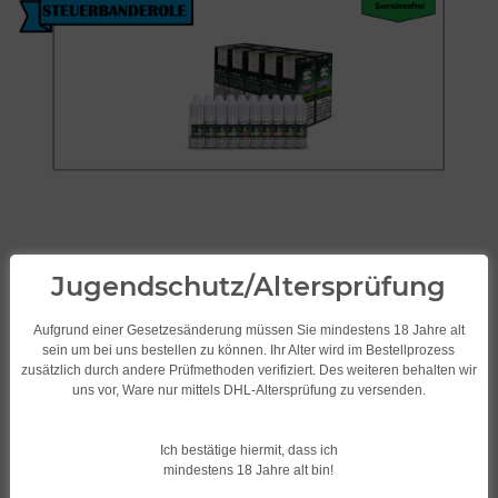
Jugendschutz/Altersprüfung
Aufgrund einer Gesetzesänderung müssen Sie mindestens 18 Jahre alt
sein um bei uns bestellen zu können. Ihr Alter wird im Bestellprozess
zusätzlich durch andere Prüfmethoden verifiziert. Des weiteren behalten wir
uns vor, Ware nur mittels DHL-Altersprüfung zu versenden.
SC Liquid/Frucht 10ml
verschiedene
Ich bestätige hiermit, dass ich
Geschmacksrichtungen Blaubeer
mindestens 18 Jahre alt bin!