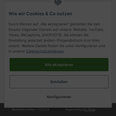
Gesetzliche Informationen
Wie wir Cookies & Co nutzen
Schnellkauf
Durch Klicken auf „Alle akzeptieren“ gestatten Sie den
Einsatz folgender Dienste auf unserer Website: YouTube,
Vimeo, ReCaptcha, SHOPVOTE. Sie können die
Einstellung jederzeit ändern (Fingerabdruck-Icon links
unten). Weitere Details finden Sie unter
Konfigurieren
und
Kategorien
in unserer
Datenschutzerklärung
.
Alle akzeptieren
Vertrag widerrufen
Schließen
* Alle Preise inkl. gesetzlicher USt., zzgl.
Versand
Konfigurieren
Besucherzähler: 1121219
Powered by
JTL-Shop