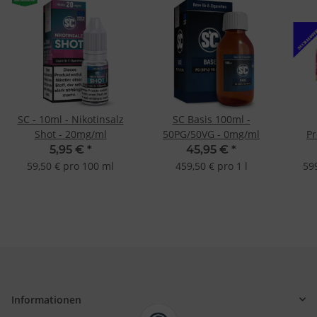
SC - 10ml - Nikotinsalz
SC Basis 100ml -
Shot - 20mg/ml
50PG/50VG - 0mg/ml
P
Taba
5,95 €
*
45,95 €
*
L
59,50 € pro 100 ml
459,50 € pro 1 l
59
Informationen