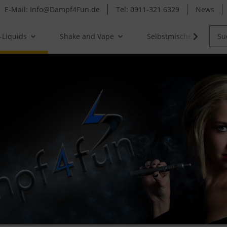
E-Mail: Info@Dampf4Fun.de
Tel: 0911-321 6329
News
-Liquids
Shake and Vape
Selbstmischer