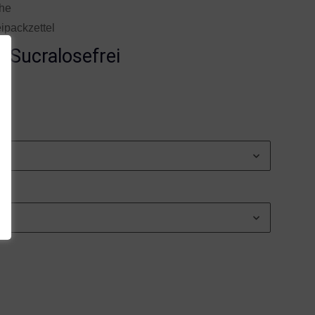
che
ipackzettel
 Sucralosefrei