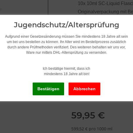
10x 10ml SC-Liquid Flas
Originalverpackung mit Be
Steuerbanderole /
Jugendschutz/Altersprüfung
Aufgrund einer Gesetzesänderung müssen Sie mindestens 18 Jahre alt sein
um bei uns bestellen zu können. Ihr Alter wird im Bestellprozess zusätzlich
durch andere Prüfmethoden verifiziert. Des weiteren behalten wir uns vor,
Ware nur mittels DHL-Altersprüfung zu versenden.
Geschmack
T-Ride
Ich bestätige hiermit, dass ich
mindestens 18 Jahre alt bin!
Nikotingehalt
18mg
59,95 €
599,52 € pro 1000 ml