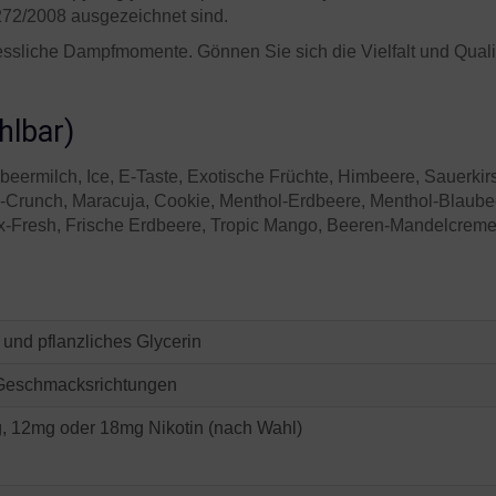
272/2008 ausgezeichnet sind.
sliche Dampfmomente. Gönnen Sie sich die Vielfalt und Qualitä
hlbar)
beermilch, Ice, E-Taste, Exotische Früchte, Himbeere, Sauerk
ey-Crunch, Maracuja, Cookie, Menthol-Erdbeere, Menthol-Blaub
x-Fresh, Frische Erdbeere, Tropic Mango, Beeren-Mandelcrem
 und pflanzliches Glycerin
Geschmacksrichtungen
, 12mg oder 18mg Nikotin (nach Wahl)