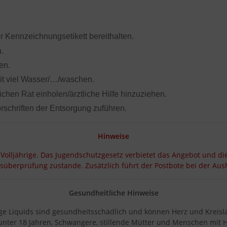
er Kennzeichnungsetikett bereithalten.
.
en.
viel Wasser/…/waschen.
chen Rat einholen/ärztliche Hilfe hinzuziehen.
rschriften der Entsorgung zuführen.
Hinweise
 Volljährige. Das Jugendschutzgesetz verbietet das Angebot und di
rsüberprüfung zustande. Zusätzlich führt der Postbote bei der A
Gesundheitliche Hinweise
ige Liquids sind gesundheitsschädlich und können Herz und Kreisl
 unter 18 Jahren, Schwangere, stillende Mütter und Menschen mit 