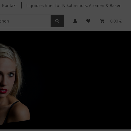
Kontakt
Liquidrechner für Nikotinshots, Aromen & Basen
Clearomizer
Verdampferköpfe
Zubehör
0,00 €