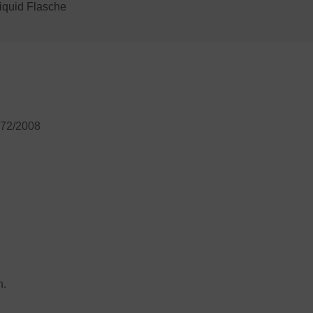
iquid Flasche
272/2008
n.