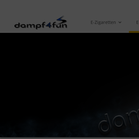
E-Zigaretten
E