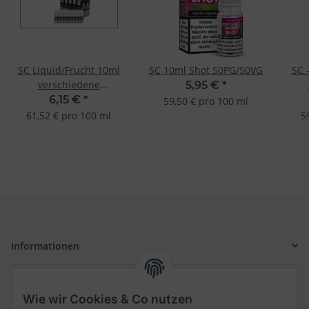
SC Liquid/Frucht 10ml
SC 10ml Shot 50PG/50VG
SC 
verschiedene
5,95 €
*
Geschmacksrichtungen
6,15 €
*
59,50 € pro 100 ml
61,52 € pro 100 ml
5
Informationen
Gesetzliche Informationen
Wie wir Cookies & Co nutzen