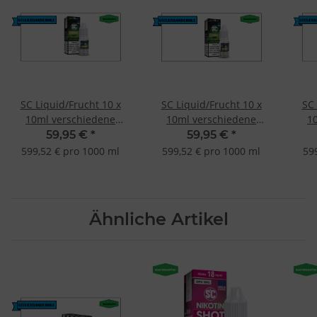
SC Liquid/Frucht 10 x
SC Liquid/Frucht 10 x
SC 
10ml verschiedene
10ml verschiedene
1
Geschmacksrichtungen
Geschmacksrichtungen
Ges
59,95 €
*
59,95 €
*
Kaktusfeige-6mg
Apfelmix-12mg
599,52 € pro 1000 ml
599,52 € pro 1000 ml
59
Ähnliche Artikel