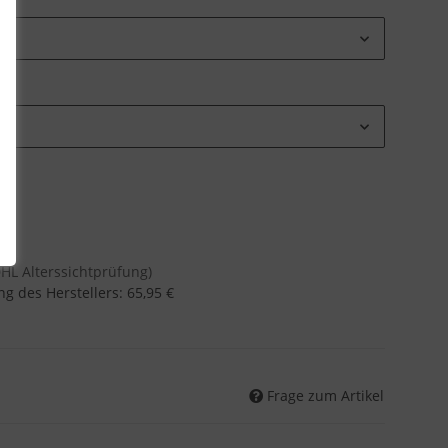
DHL Alterssichtprüfung)
g des Herstellers
:
65,95 €
Frage zum Artikel