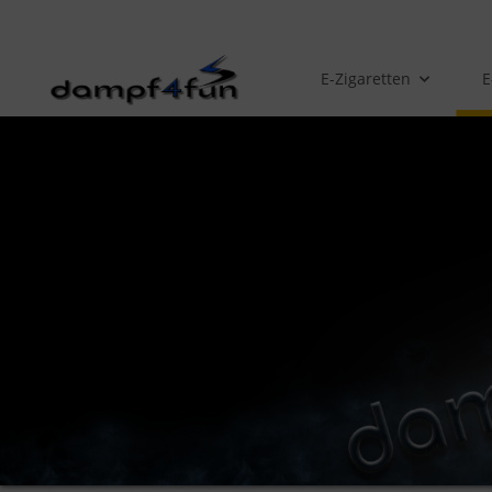
E-Zigaretten
E