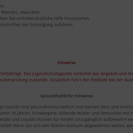
en.
l Wasser/…/waschen.
hen Rat einholen/ärztliche Hilfe hinzuziehen.
orschriften der Entsorgung zuführen.
Hinweise
 Volljährige. Das Jugendschutzgesetz verbietet das Angebot und di
rsüberprüfung zustande. Zusätzlich führt der Postbote bei der A
Gesundheitliche Hinweise
ige Liquids sind gesundheitsschädlich und können Herz und Kreisl
 unter 18 Jahren, Schwangere, stillende Mütter und Menschen mit 
eräte und Liquids müssen für Kinder unzugänglich aufbewahrt w
ittel! Wenn Sie sich den Nikotin-Konsum abgewöhnen wollen, wend