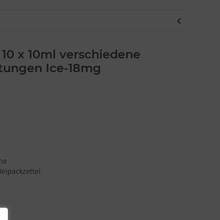
 10 x 10ml verschiedene
tungen Ice-18mg
he
eipackzettel