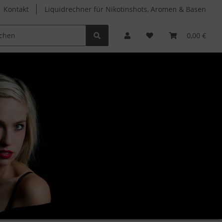
Kontakt
Liquidrechner für Nikotinshots, Aromen & Basen
Clearomizer
Verdampferköpfe
Zubehör
0,00 €