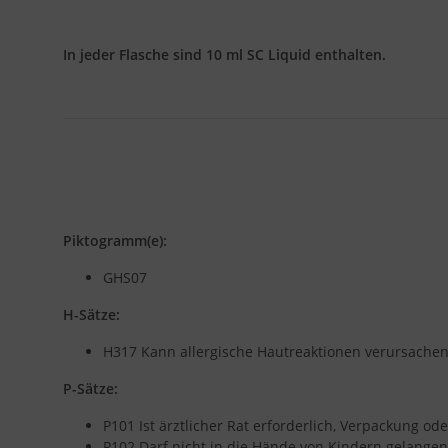
In jeder Flasche sind 10 ml SC Liquid enthalten.
Piktogramm(e):
GHS07
H-Sätze:
H317 Kann allergische Hautreaktionen verursachen
P-Sätze:
P101 Ist ärztlicher Rat erforderlich, Verpackung od
P102 Darf nicht in die Hände von Kindern gelangen