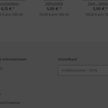
erschiedene
50PG/50VG
Shot - 20mg
macksrichtungen
6,15 €
*
5,95 €
*
5,95 €
*
2 € pro 100 ml
59,50 € pro 100 ml
59,50 € pro 1
e Informationen
Schnellkauf
tz
m
setzhinweise