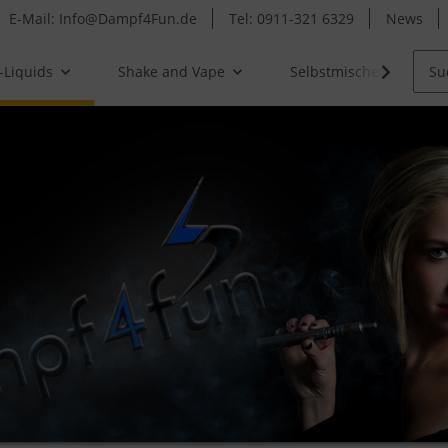
E-Mail: Info@Dampf4Fun.de
Tel: 0911-321 6329
News
-Liquids
Shake and Vape
Selbstmischer