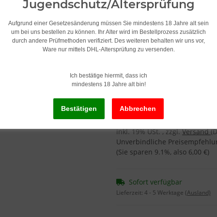
Jugendschutz/Altersprüfung
Ice
Aufgrund einer Gesetzesänderung müssen Sie mindestens 18 Jahre alt sein
um bei uns bestellen zu können. Ihr Alter wird im Bestellprozess zusätzlich
durch andere Prüfmethoden verifiziert. Des weiteren behalten wir uns vor,
Nikotingehalt
Ware nur mittels DHL-Altersprüfung zu versenden.
18mg
Ich bestätige hiermit, dass ich
mindestens 18 Jahre alt bin!
59,95 €
599,52 € pro 1000 ml
inkl. 19% USt. , zzgl.
Versand
(
Unverbindliche Preisempfehlun
(Sie sparen
9.1%
, also
6,00 €
)
Sofort verfügbar
Lieferzeit:
4 - 5 Werktage
(Ausland)