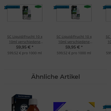
SC Liquid/Frucht 10 x
SC Liquid/Frucht 10 x
SC 
10ml verschiedene
10ml verschiedene
1
Geschmacksrichtungen
Geschmacksrichtungen
Ges
59,95 €
*
59,95 €
*
Ice-6mg
Menthol-6mg
599,52 € pro 1000 ml
599,52 € pro 1000 ml
59
Ähnliche Artikel