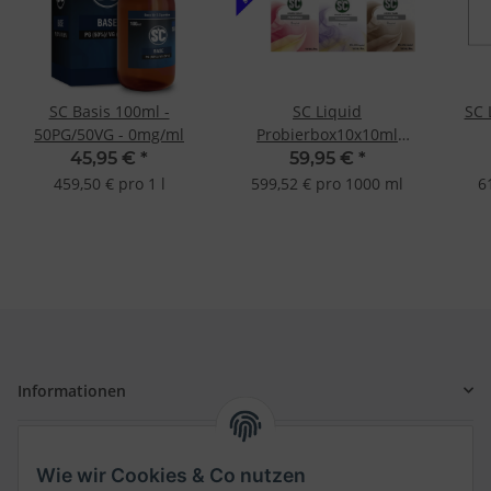
SC Basis 100ml -
SC Liquid
SC 
50PG/50VG - 0mg/ml
Probierbox10x10ml
Tabak Frucht Gourmet E-
Ges
45,95 €
*
59,95 €
*
Liquid E-Zigarette
459,50 € pro 1 l
599,52 € pro 1000 ml
6
Informationen
Gesetzliche Informationen
Wie wir Cookies & Co nutzen