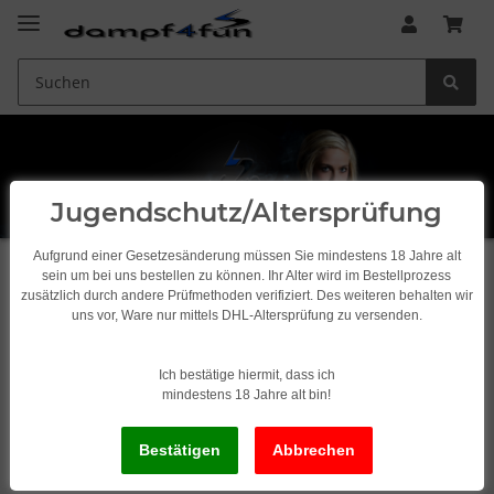
Jugendschutz/Altersprüfung
Aufgrund einer Gesetzesänderung müssen Sie mindestens 18 Jahre alt
sein um bei uns bestellen zu können. Ihr Alter wird im Bestellprozess
Startseite
zusätzlich durch andere Prüfmethoden verifiziert. Des weiteren behalten wir
uns vor, Ware nur mittels DHL-Altersprüfung zu versenden.
x
Leider wurde zu Ihrem Suchbegriff nichts gefunden.
Ich bestätige hiermit, dass ich
Bitte geben Sie einen anderen Suchbegriff ein.
mindestens 18 Jahre alt bin!
Suchbegriff eingeben