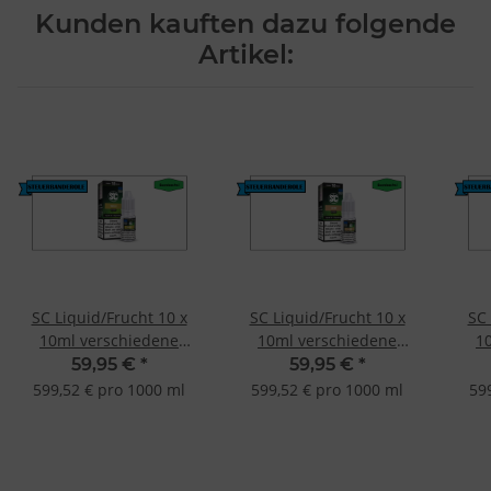
Kunden kauften dazu folgende
Artikel:
SC Liquid/Frucht 10 x
SC Liquid/Frucht 10 x
SC 
10ml verschiedene
10ml verschiedene
1
Geschmacksrichtungen
Geschmacksrichtungen
Ges
59,95 €
*
59,95 €
*
Vanille-3mg
Cookie-3mg
599,52 € pro 1000 ml
599,52 € pro 1000 ml
59