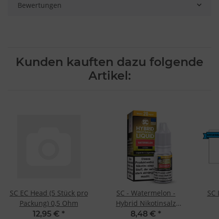
Bewertungen
Kunden kauften dazu folgende
Artikel:
SC EC Head (5 Stück pro
SC - Watermelon -
SC 
Packung) 0,5 Ohm
Hybrid Nikotinsalz
Liquid 20 mg/ml
Ges
12,95 €
*
8,48 €
*