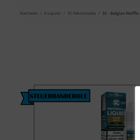
Startseite
E-Liquids
SC Nikotinsalze
SC - Belgian Waffle 