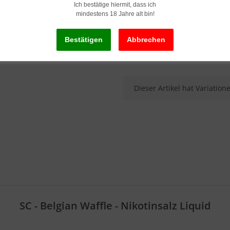
84,85 € pro 100 ml
Ich bestätige hiermit, dass ich
inkl. 19% USt. , zzgl.
Versand
(
mindestens 18 Jahre alt bin!
Sofort verfügbar
x
Dieser Artikel hat Variatio
SC - Belgian Waffle - Nikotinsalz Liquid