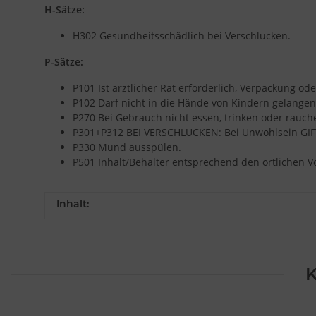
H-Sätze:
H302 Gesundheitsschädlich bei Verschlucken.
P-Sätze:
P101 Ist ärztlicher Rat erforderlich, Verpackung od
P102 Darf nicht in die Hände von Kindern gelangen
P270 Bei Gebrauch nicht essen, trinken oder rauch
P301+P312 BEI VERSCHLUCKEN: Bei Unwohlsein G
P330 Mund ausspülen.
P501 Inhalt/Behälter entsprechend den örtlichen V
Inhalt:
K