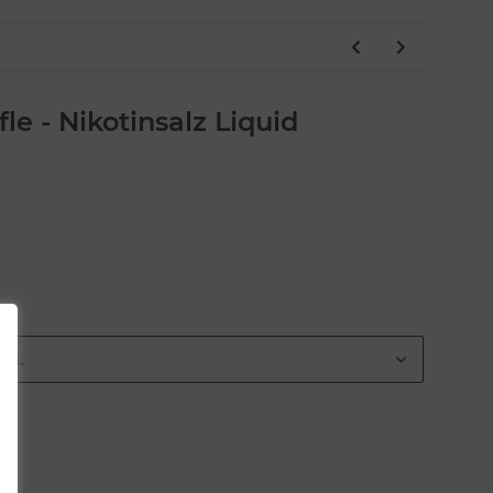
le - Nikotinsalz Liquid
ion.