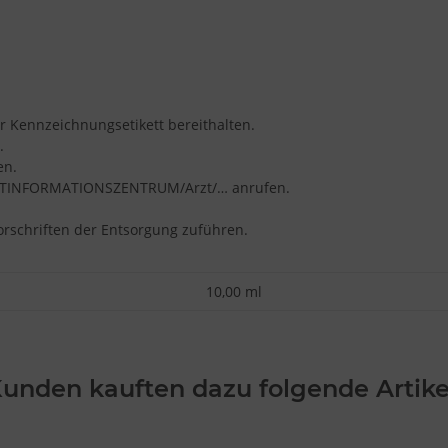
er Kennzeichnungsetikett bereithalten.
.
en.
IFTINFORMATIONSZENTRUM/Arzt/… anrufen.
orschriften der Entsorgung zuführen.
10,00 ml
unden kauften dazu folgende Artike