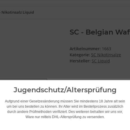
- Nikotinsalz Liquid
SC - Belgian Waff
Artikelnummer:
1663
Kategorie:
SC Nikotinsalze
Hersteller:
SC Liquid
Stärke
Jugendschutz/Altersprüfung
Bitte wählen Sie eine Variat
Aufgrund einer Gesetzesänderung müssen Sie mindestens 18 Jahre alt sein
um bei uns bestellen zu können. Ihr Alter wird im Bestellprozess zusätzlich
durch andere Prüfmethoden verifiziert. Des weiteren behalten wir uns vor,
8,48 €
Ware nur mittels DHL-Altersprüfung zu versenden.