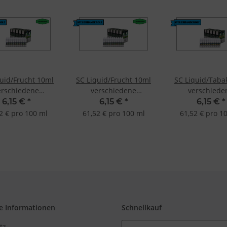
quid/Frucht 10ml
SC Liquid/Frucht 10ml
SC Liquid/Taba
erschiedene
verschiedene
verschiede
macksrichtungen
Geschmacksrichtungen
Geschmacksrich
6,15 €
*
6,15 €
*
6,15 €
*
mbeere 18mg
Vanille 18mg
RY4 Tabak 1
2 € pro 100 ml
61,52 € pro 100 ml
61,52 € pro 1
e Informationen
Schnellkauf
tz