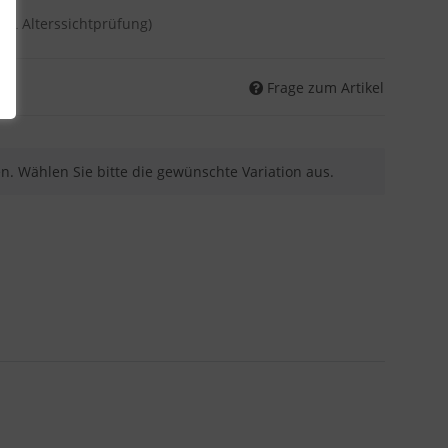
DHL Alterssichtprüfung)
Frage zum Artikel
nen. Wählen Sie bitte die gewünschte Variation aus.