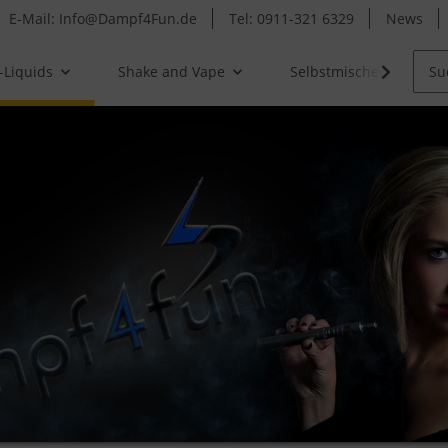
E-Mail: Info@Dampf4Fun.de
Tel: 0911-321 6329
News
-Liquids
Shake and Vape
Selbstmischer