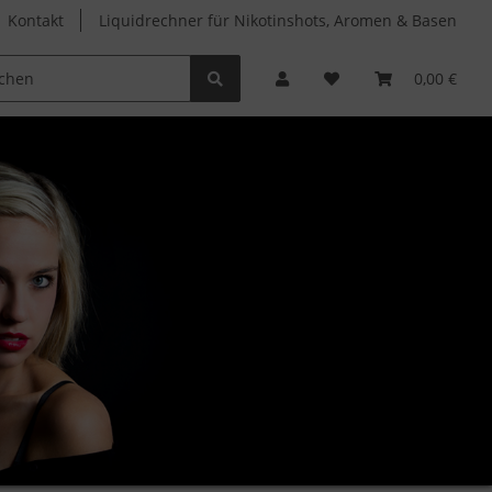
Kontakt
Liquidrechner für Nikotinshots, Aromen & Basen
Clearomizer
Verdampferköpfe
Zubehör
0,00 €