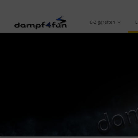
E-Zigaretten
E