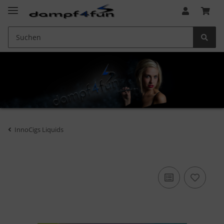
InnoCigs Liquids