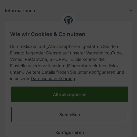
Informationen
Gesetzliche Informationen
Wie wir Cookies & Co nutzen
Schnellkauf
Durch Klicken auf „Alle akzeptieren“ gestatten Sie den
Einsatz folgender Dienste auf unserer Website: YouTube,
Vimeo, ReCaptcha, SHOPVOTE. Sie können die
Einstellung jederzeit ändern (Fingerabdruck-Icon links
unten). Weitere Details finden Sie unter
Konfigurieren
und
Kategorien
in unserer
Datenschutzerklärung
.
Alle akzeptieren
Vertrag widerrufen
Schließen
* Alle Preise inkl. gesetzlicher USt., zzgl.
Versand
Konfigurieren