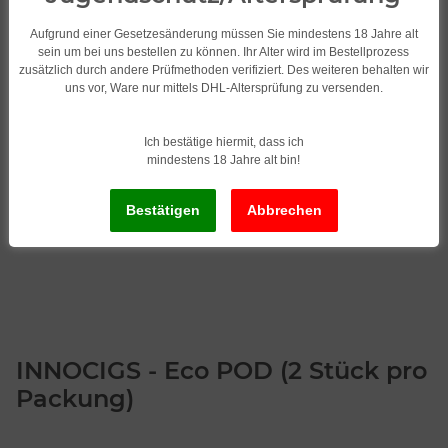
Aufgrund einer Gesetzesänderung müssen Sie mindestens 18 Jahre alt
sein um bei uns bestellen zu können. Ihr Alter wird im Bestellprozess
zusätzlich durch andere Prüfmethoden verifiziert. Des weiteren behalten wir
uns vor, Ware nur mittels DHL-Altersprüfung zu versenden.
Ich bestätige hiermit, dass ich
mindestens 18 Jahre alt bin!
INNOCIGS - Eco POD (2 Stück pro
Packung)