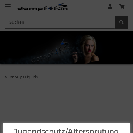
InnoCigs Liquids
Jugendschutz/Altersprüfung