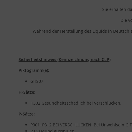
Sie erhalten d
Die v
Während der Herstellung des Liquids in Deutschl
Sicherheitshinweis (Kennzeichnung nach CLP)
Piktogramm(e):
GHS07
H-Sätze:
H302 Gesundheitsschädlich bei Verschlucken.
P-Sätze:
P301+P312 BEI VERSCHLUCKEN: Bei Unwohlsein G
P330 Mund ausspülen.