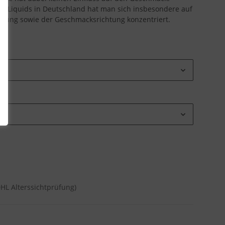
s Liquids in Deutschland hat man sich insbesondere auf
klung sowie der Geschmacksrichtung konzentriert.
DHL Alterssichtprüfung)