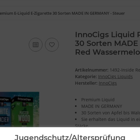
remium E-Liquid E-Zigarette 30 Sorten MADE IN GERMANY - Steuer
InnoCigs Liquid 
30 Sorten MADE 
Red Wassermel
Artikelnummer:
1492-Inside 
Kategorie:
InnoCigs Liquids
Hersteller:
InnoCigs
Premium Liquid
MADE IN GERMANY
30 Sorten von Apfel bis Wal
Sie erhalten das Liquid in 
Stärke.
In 5 verschiedenen Stärken
Jugendschutz/Altersprüfung
Die von Ihnen gewählten St