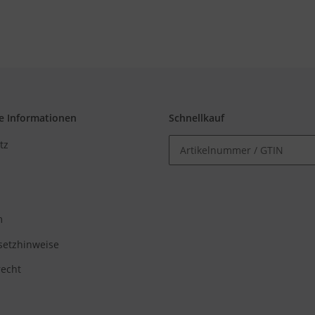
e Informationen
Schnellkauf
tz
m
setzhinweise
recht