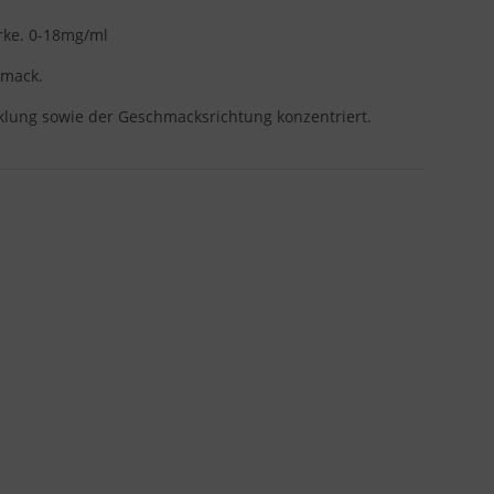
ärke. 0-18mg/ml
hmack.
klung sowie der Geschmacksrichtung konzentriert.