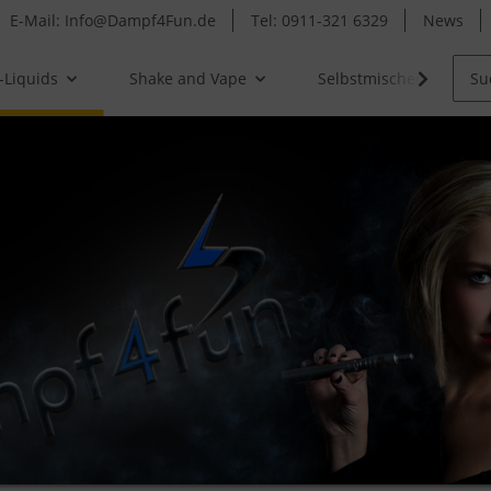
E-Mail: Info@Dampf4Fun.de
Tel: 0911-321 6329
News
-Liquids
Shake and Vape
Selbstmischer