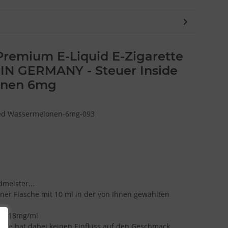
Premium E-Liquid E-Zigarette
IN GERMANY - Steuer Inside
onen 6mg
Red Wassermelonen-6mg-093
dmeister...
einer Flasche mit 10 ml in der von Ihnen gewählten
: 0-18mg/ml
ärke hat dabei keinen Einfluss auf den Geschmack.