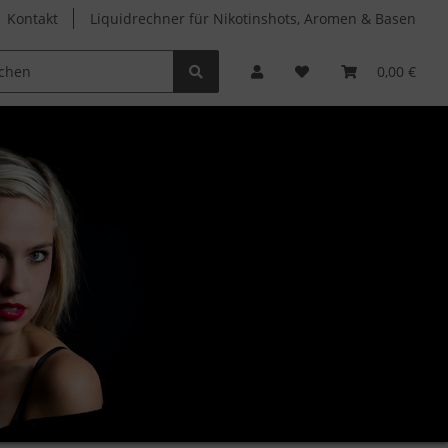
Kontakt
Liquidrechner für Nikotinshots, Aromen & Basen
Clearomizer
Verdampferköpfe
Zubehör
0,00 €