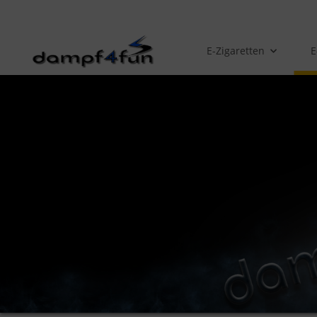
E-Zigaretten
E