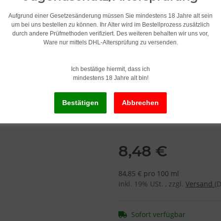
Während der Herstellung de
Aufgrund einer Gesetzesänderung müssen Sie mindestens 18 Jahre alt sein
eine Qualität der Dampfentwic
um bei uns bestellen zu können. Ihr Alter wird im Bestellprozess zusätzlich
durch andere Prüfmethoden verifiziert. Des weiteren behalten wir uns vor,
Ware nur mittels DHL-Altersprüfung zu versenden.
Geschmack
Inside Red Wassermelonen
Ich bestätige hiermit, dass ich
mindestens 18 Jahre alt bin!
Nikotingehalt
6mg
8,48 €
84,85 € pro 100 ml
inkl. 19% USt. , zzgl.
Versand
(
Sofort verfügbar