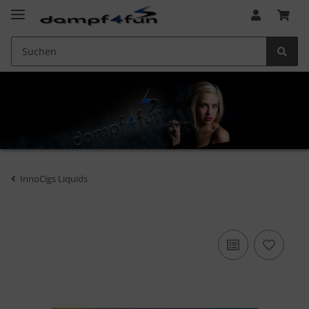
InnoCigs Liquids