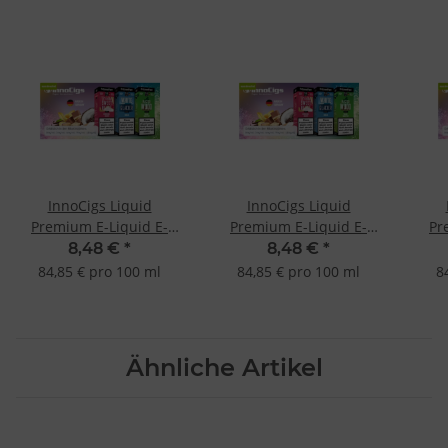
InnoCigs Liquid
InnoCigs Liquid
Premium E-Liquid E-
Premium E-Liquid E-
Pr
Zigarette 30 Sorten
Zigarette 30 Sorten
Zi
8,48 €
*
8,48 €
*
MADE IN GERMANY -
MADE IN GERMANY -
MA
84,85 € pro 100 ml
84,85 € pro 100 ml
8
Steuer Milli Vanille 6mg
Steuer The Rebels Tabak
St
Vanille 6mg
Ähnliche Artikel