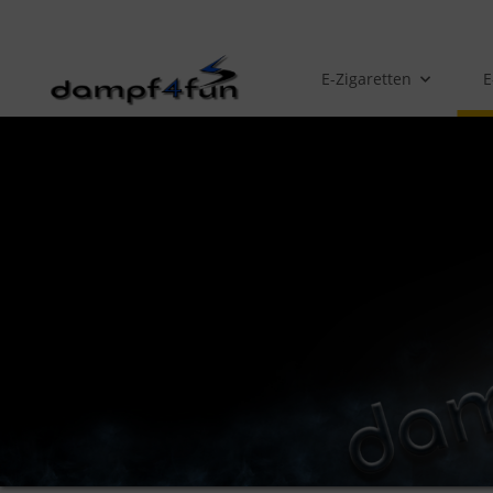
E-Zigaretten
E