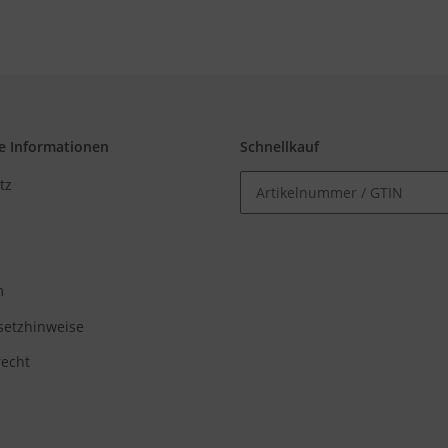
e Informationen
Schnellkauf
tz
m
setzhinweise
recht