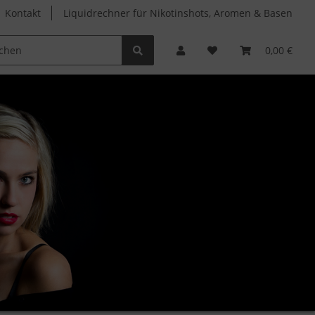
Kontakt
Liquidrechner für Nikotinshots, Aromen & Basen
Clearomizer
Verdampferköpfe
Zubehör
0,00 €