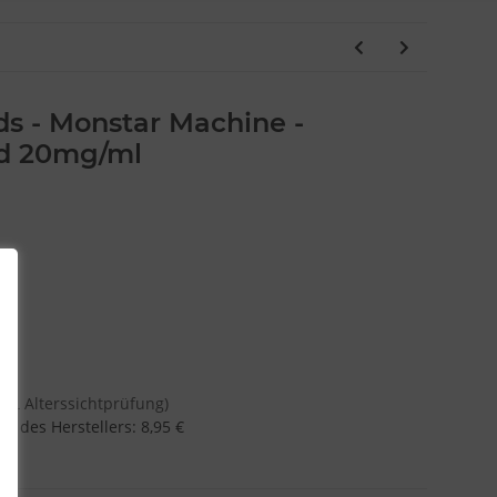
ds - Monstar Machine -
id 20mg/ml
DHL Alterssichtprüfung)
g des Herstellers
:
8,95 €