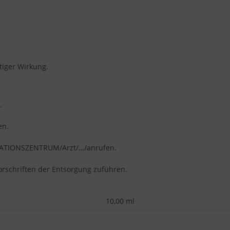
tiger Wirkung.
.
en.
MATIONSZENTRUM/Arzt/…/anrufen.
orschriften der Entsorgung zuführen.
10,00 ml