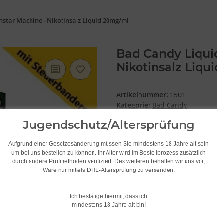
nstar Machine - Nikotinsalz Liquid 20mg/ml
Bad Candy Liqui
Nikotinsalz Liqu
Artikelnummer:
1501
Kategorie:
Bad Candy
Hersteller:
Bad Candy
Jugendschutz/Altersprüfung
8,48 €
Aufgrund einer Gesetzesänderung müssen Sie mindestens 18 Jahre alt sein
um bei uns bestellen zu können. Ihr Alter wird im Bestellprozess zusätzlich
durch andere Prüfmethoden verifiziert. Des weiteren behalten wir uns vor,
84,85 € pro 100 ml
Ware nur mittels DHL-Altersprüfung zu versenden.
inkl. 19% USt. , zzgl.
Versand
(
Unverbindliche Preisempfehlun
(Sie sparen
5.25%
, also
0,47 €
)
Ich bestätige hiermit, dass ich
mindestens 18 Jahre alt bin!