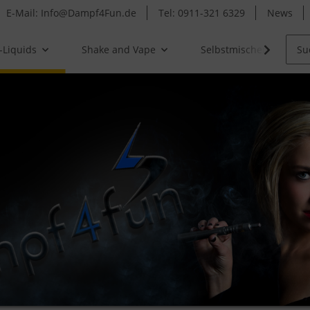
E-Mail: Info@Dampf4Fun.de
Tel: 0911-321 6329
News
-Liquids
Shake and Vape
Selbstmischer