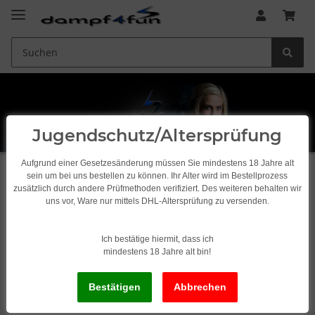
Jugendschutz/Altersprüfung
Aufgrund einer Gesetzesänderung müssen Sie mindestens 18 Jahre alt
sein um bei uns bestellen zu können. Ihr Alter wird im Bestellprozess
Startseite
zusätzlich durch andere Prüfmethoden verifiziert. Des weiteren behalten wir
uns vor, Ware nur mittels DHL-Altersprüfung zu versenden.
x
Leider wurde zu Ihrem Suchbegriff nichts gefunden.
Ich bestätige hiermit, dass ich
Bitte geben Sie einen anderen Suchbegriff ein.
mindestens 18 Jahre alt bin!
Suchbegriff eingeben