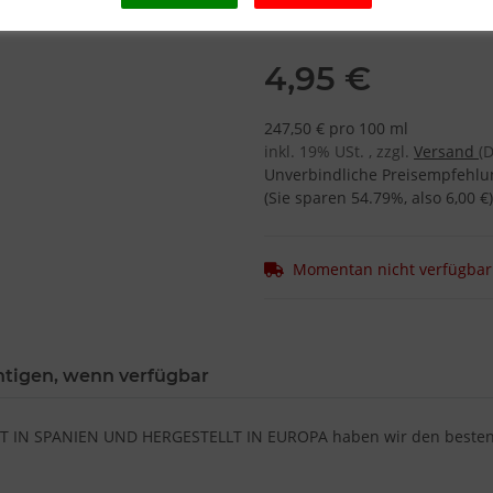
4,95 €
247,50 € pro 100 ml
inkl. 19% USt. , zzgl.
Versand
(
Unverbindliche Preisempfehlun
(Sie sparen
54.79%
, also
6,00 €
)
Momentan nicht verfügbar
htigen, wenn verfügbar
ELT IN SPANIEN UND HERGESTELLT IN EUROPA haben wir den besten