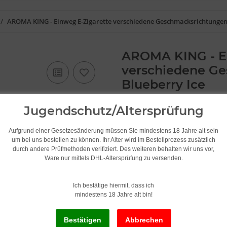
AROMA KING - Einweg E-Zigarette verschiedene Geschmacksrichtunge
AROMA KING - E
verschiedene G
Blueberry Ice
Jugendschutz/Altersprüfung
Artikelnummer:
2691-037
Kategorie:
Aroma King
Aufgrund einer Gesetzesänderung müssen Sie mindestens 18 Jahre alt sein
Hersteller:
Aroma King
um bei uns bestellen zu können. Ihr Alter wird im Bestellprozess zusätzlich
durch andere Prüfmethoden verifiziert. Des weiteren behalten wir uns vor,
Ware nur mittels DHL-Altersprüfung zu versenden.
Bitte beachten Sie: Aus hygie
Gerät benutzt wurde!!!
Ich bestätige hiermit, dass ich
mindestens 18 Jahre alt bin!
Geschmack
Blueberry Ice
Momentan nicht 