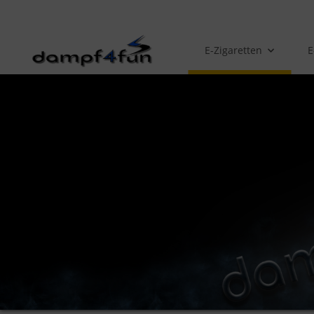
E-Zigaretten
E