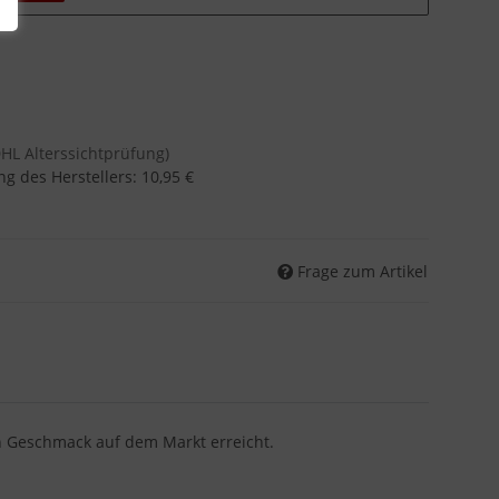
DHL Alterssichtprüfung)
g des Herstellers
:
10,95 €
Frage zum Artikel
 Geschmack auf dem Markt erreicht.