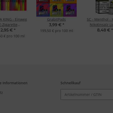
 KING - Einweg
GrabitPods
SC - Menthol - Hybrid
E-Zigarette
Nikotinsalz L
3,99 €
*
ERPREIS kurzer
2,95 €
*
8,48 €
*
199,50 € pro 100 ml
MHD
50 € pro 100 ml
e Informationen
Schnellkauf
tz