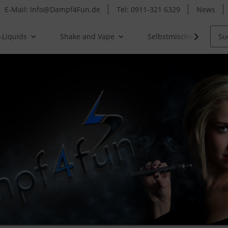
E-Mail: Info@Dampf4Fun.de
Tel: 0911-321 6329
News
-Liquids
Shake and Vape
Selbstmischer