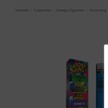
Startseite
E-Zigaretten
Einweg E-Zigaretten
Aroma King