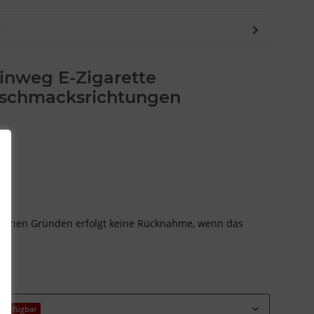
n
inweg E-Zigarette
eschmacksrichtungen
nischen Gründen erfolgt keine Rücknahme, wenn das
verfügbar