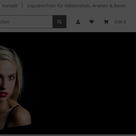
Kontakt
Liquidrechner für Nikotinshots, Aromen & Basen
Clearomizer
Verdampferköpfe
Zubehör
0,00 €