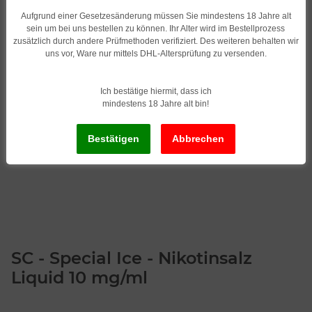
Aufgrund einer Gesetzesänderung müssen Sie mindestens 18 Jahre alt
sein um bei uns bestellen zu können. Ihr Alter wird im Bestellprozess
zusätzlich durch andere Prüfmethoden verifiziert. Des weiteren behalten wir
uns vor, Ware nur mittels DHL-Altersprüfung zu versenden.
Ich bestätige hiermit, dass ich
mindestens 18 Jahre alt bin!
SC - Special Ice - Nikotinsalz
Liquid 10 mg/ml