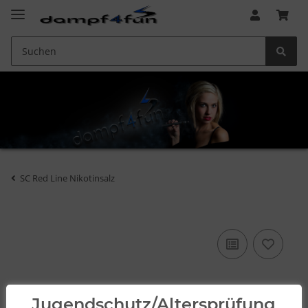
SC Red Line Nikotinsalz
Jugendschutz/Altersprüfung