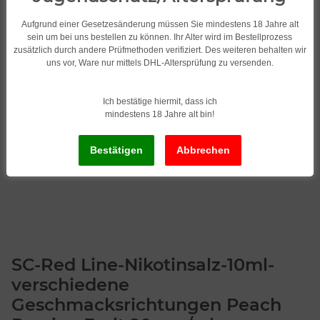
Aufgrund einer Gesetzesänderung müssen Sie mindestens 18 Jahre alt
sein um bei uns bestellen zu können. Ihr Alter wird im Bestellprozess
zusätzlich durch andere Prüfmethoden verifiziert. Des weiteren behalten wir
uns vor, Ware nur mittels DHL-Altersprüfung zu versenden.
Ich bestätige hiermit, dass ich
mindestens 18 Jahre alt bin!
SC-Red Line-Nikotinsalz-10ml-
verschiedene
Geschmacksrichtungen Peach