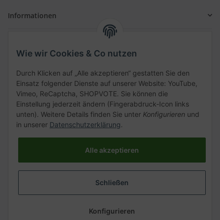
Informationen
Gesetzliche Informationen
Wie wir Cookies & Co nutzen
Schnellkauf
Durch Klicken auf „Alle akzeptieren“ gestatten Sie den
Einsatz folgender Dienste auf unserer Website: YouTube,
Vimeo, ReCaptcha, SHOPVOTE. Sie können die
Einstellung jederzeit ändern (Fingerabdruck-Icon links
unten). Weitere Details finden Sie unter
Konfigurieren
und
Kategorien
in unserer
Datenschutzerklärung
.
Alle akzeptieren
Vertrag widerrufen
Schließen
* Alle Preise inkl. gesetzlicher USt., zzgl.
Versand
Konfigurieren