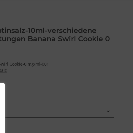
tinsalz-10ml-verschiedene
ungen Banana Swirl Cookie 0
wirl Cookie-0 mg/ml-001
salz