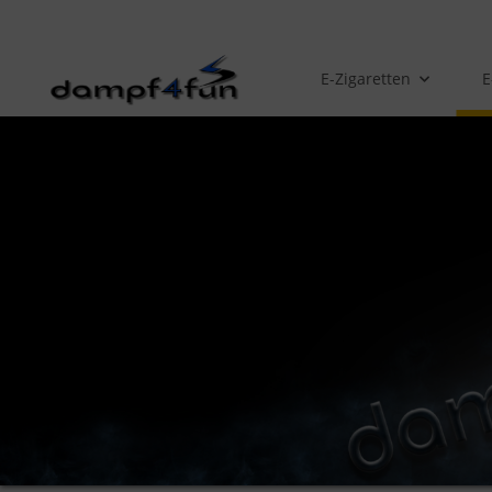
E-Zigaretten
E