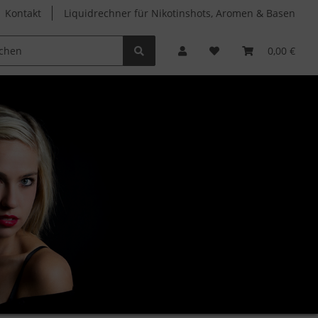
Kontakt
Liquidrechner für Nikotinshots, Aromen & Basen
Clearomizer
Verdampferköpfe
Zubehör
0,00 €