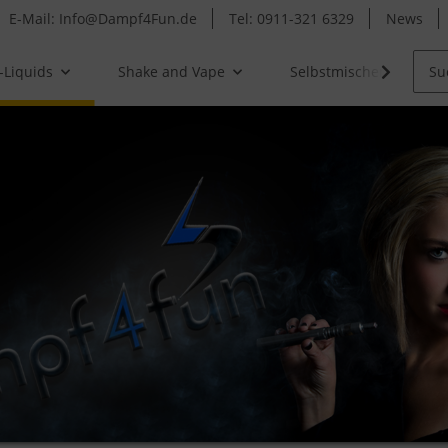
E-Mail: Info@Dampf4Fun.de
Tel: 0911-321 6329
News
-Liquids
Shake and Vape
Selbstmischer