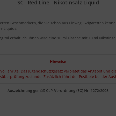
SC - Red Line
- Nikotinsalz Liquid
ierten Geschmäckern, die Sie schon aus Einweg E-Zigaretten kennen
e Liquids.
g/ml erhältlich. Ihnen wird eine 10 ml Flasche mit 10 ml Nikotinsal
Hinweise
 Volljährige. Das Jugendschutzgesetz verbietet das Angebot und di
rsüberprüfung zustande. Zusätzlich führt der Postbote bei der A
Auszeichnung gemäß CLP-Verordnung (EG) Nr. 1272/2008