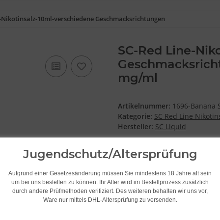
-Nikotinsalz-10ml-verschiedene Geschmacksrichtungen
SC-Red Line-Niko
Geschmacksricht
mg/ml
Artikelnummer:
1696-Banana S
Kategorie:
SC Red Line Nikotin
Hersteller:
SC Liquid
Jugendschutz/Altersprüfung
Geschmack
Aufgrund einer Gesetzesänderung müssen Sie mindestens 18 Jahre alt sein
um bei uns bestellen zu können. Ihr Alter wird im Bestellprozess zusätzlich
Banana Swirl Cookie
durch andere Prüfmethoden verifiziert. Des weiteren behalten wir uns vor,
Ware nur mittels DHL-Altersprüfung zu versenden.
Stärke