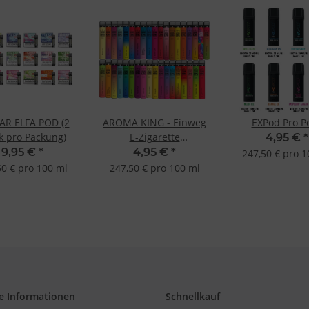
AR ELFA POD (2
AROMA KING - Einweg
EXPod Pro P
k pro Packung)
E-Zigarette
4,95 €
*
verschiedene
9,95 €
*
4,95 €
*
247,50 € pro 1
Geschmacksrichtungen
50 € pro 100 ml
247,50 € pro 100 ml
e Informationen
Schnellkauf