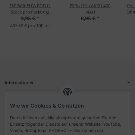
ELF BAR ELFA POD (2
EXPod Pro AKKU 400
CAL
Stück pro Packung)
MAH
Ohm
9,95 €
*
8,95 €
*
497,50 € pro 100 ml
Informationen
Gesetzliche Informationen
Wie wir Cookies & Co nutzen
Schnellkauf
Durch Klicken auf „Alle akzeptieren“ gestatten Sie den
Einsatz folgender Dienste auf unserer Website: YouTube,
Vimeo, ReCaptcha, SHOPVOTE. Sie können die