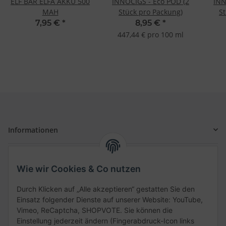
ELF BAR ELFA AKKU 500
INNOCIGS - Eco POD (2
INN
MAH
Stück pro Packung)
S
7,95 €
*
8,95 €
*
447,44 € pro 100 ml
Informationen
Gesetzliche Informationen
Wie wir Cookies & Co nutzen
Schnellkauf
Durch Klicken auf „Alle akzeptieren“ gestatten Sie den
Einsatz folgender Dienste auf unserer Website: YouTube,
Vimeo, ReCaptcha, SHOPVOTE. Sie können die
Einstellung jederzeit ändern (Fingerabdruck-Icon links