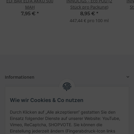
ELF BAR ELFA AKKU 500
INNOCIGS - Eco POD (2
INN
MAH
Stück pro Packung)
S
7,95 €
*
8,95 €
*
447,44 € pro 100 ml
Informationen
Gesetzliche Informationen
Wie wir Cookies & Co nutzen
Schnellkauf
Durch Klicken auf „Alle akzeptieren“ gestatten Sie den
Einsatz folgender Dienste auf unserer Website: YouTube,
Vimeo, ReCaptcha, SHOPVOTE. Sie können die
Einstellung jederzeit ändern (Fingerabdruck-Icon links